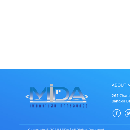
ABOUT M
267 Chara
Bang-or B