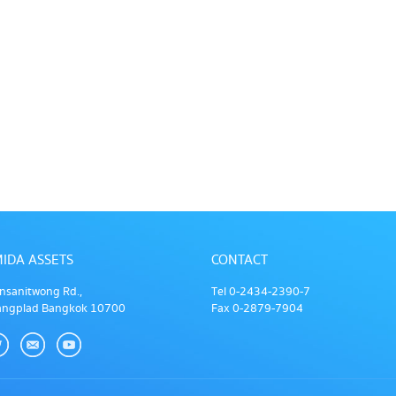
IDA ASSETS
CONTACT
nsanitwong Rd.,
Tel 0-2434-2390-7
angplad Bangkok 10700
Fax 0-2879-7904