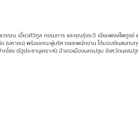
รรณ เอี้ยวศิวิกูล กรรมการ และคุณรุ่งระวี เอี่ยมพงษ์ไพฑูรย์ ผู
ำกัด (มหาชน) พร้อมคณะผู้บริหารและพนักงาน ได้มอบเงินสมทบทุน
ปากโลง (รัฐประชานุเคราะห์) อำเภอเมืองนครปฐม จังหวัดนครปฐ