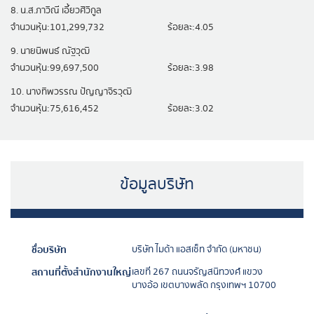
8. น.ส.ภาวิณี เอี้ยวศิวิกูล
จำนวนหุ้น:101,299,732
ร้อยละ:4.05
9. นายนิพนธ์ ณัฐวุฒิ
จำนวนหุ้น:99,697,500
ร้อยละ:3.98
10. นางทิพวรรณ ปัญญาจิรวุฒิ
จำนวนหุ้น:75,616,452
ร้อยละ:3.02
ข้อมูลบริษัท
ชื่อบริษัท
บริษัท ไมด้า แอสเซ็ท จำกัด (มหาชน)
สถานที่ตั้งสำนักงานใหญ่
เลขที่ 267 ถนนจรัญสนิทวงศ์ แขวง
บางอ้อ เขตบางพลัด กรุงเทพฯ 10700