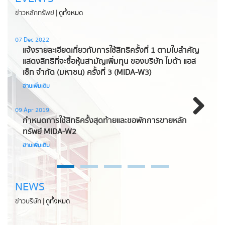
ข่าวหลักทรัพย์ |
ดูทั้งหมด
07 Dec 2022
06 
แจ้งรายละเอียดเกี่ยวกับการใช้สิทธิครั้งที่ 1 ตามใบสำคัญ
M
แสดงสิทธิที่จะซื้อหุ้นสามัญเพิ่มทุน ของบริษัท ไมด้า แอส
เ
เซ็ท จำกัด (มหาชน) ครั้งที่ 3 (MIDA-W3)
อ่
อ่านเพิ่มเติม
28 
M
09 Apr 2019
กำหนดการใช้สิทธิครั้งสุดท้ายและขอพักการขายหลัก
แ
Next
ทรัพย์ MIDA-W2
อ่
อ่านเพิ่มเติม
NEWS
ข่าวบริษัท |
ดูทั้งหมด